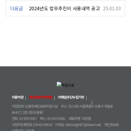
다음글
2024년도 업무추진비 사용내역 공고
25.01.03
이용약관
개인정보처리방침
이메일무단수집거부
사업장명 : 도봉장애인보호작업시설
주소 : (01330) 서울특별시 도봉구 마들로
664-17, 2층 3층(도봉동)
전화 : 02-955-9427
팩스 : 02-955-9426
대표자명 : 최성철
사업자등록번호 339-82-00618
이메일 : dobong9427@daum.net
개인정보관
리책임자 : 임지혜